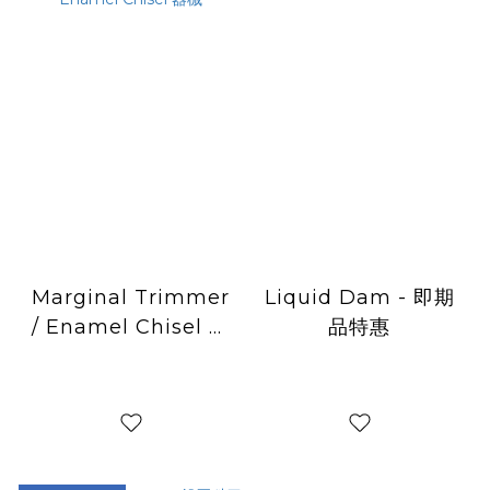
Marginal Trimmer
Liquid Dam - 即期
/ Enamel Chisel 器
品特惠
械