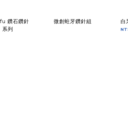
ofu 鑽石鑽針
微創蛀牙鑽針組
白
G 系列
NT