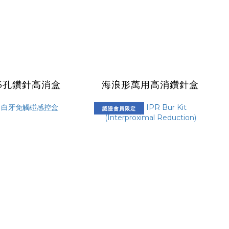
6孔鑽針高消盒
海浪形萬用高消鑽針盒
認證會員限定