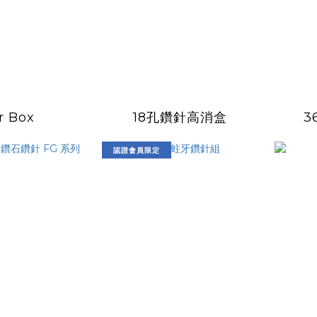
r Box
18孔鑽針高消盒
3
認證會員限定