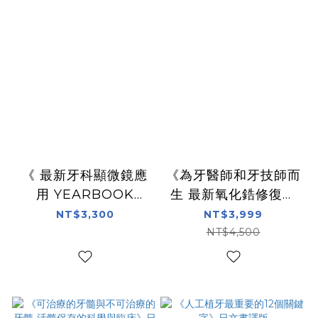
《 最新牙科顯微鏡應
《為牙醫師和牙技師而
用 YEARBOOK
生 最新氧化鋯修復技
2022 》日文書譯版
術－從嵌體到牙冠－》
NT$3,300
NT$3,999
日文書譯版
NT$4,500