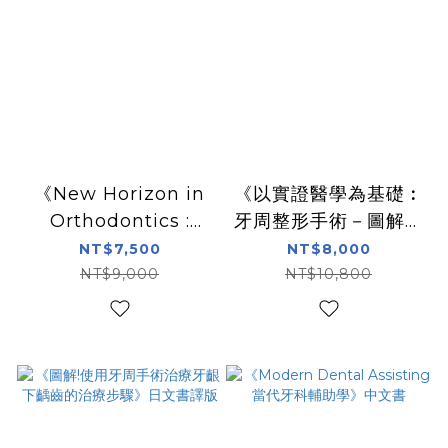
《New Horizon in
《以實證醫學為基礎︰
Orthodontics :
牙周整形手術－圖解式
Transverse
顯微視野下的臨床技
NT$7,500
NT$8,000
Occlusion 矯正學新
術》日文書譯版
NT$9,000
NT$10,800
篇章 : 橫向咬合 》 韓
文書譯版