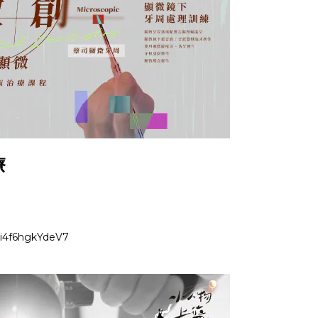
療
vi4f6hgkYdeV7