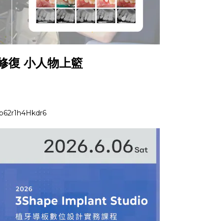
緣修復 小人物上籃
5b62r1h4Hkdr6