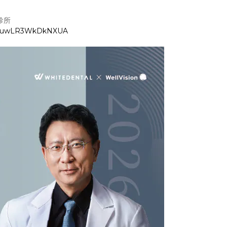
診所
GhzuwLR3WkDkNXUA