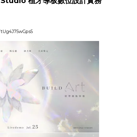
ant Studio 植牙導板數位設計實務
hWtUg4J75wGps5