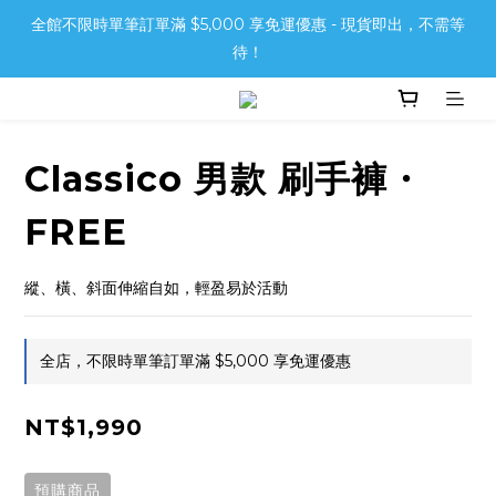
全館不限時單筆訂單滿 $5,000 享免運優惠 - 現貨即出，不需等
待！
Classico 男款 刷手褲・
FREE
縱、橫、斜面伸縮自如，輕盈易於活動
全店，不限時單筆訂單滿 $5,000 享免運優惠
NT$1,990
預購商品