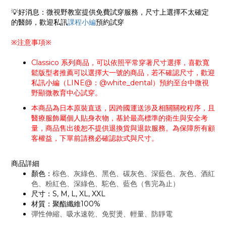
💡好消息：微視野教室提供免費試穿服務，尺寸上選擇不太確定
的醫師，歡迎私訊
課程小編
預約試穿
※注意事項※
Classico 系列商品，可以依照平常穿著尺寸選擇，喜歡寬
鬆版型者推薦可以選擇大一號的商品，若不確認尺寸，歡迎
私訊小編（LINE@：@white_dental）預約至台中微視
野顯微教育中心試穿。
本商品為日本原裝直送，因跨國運送涉及相關關稅程序，且
醫療服飾屬個人貼身衣物，基於最高標準的衛生與安全考
量，商品售出後恕不提供退換貨與退款服務。為保障所有顧
客權益，下單前請務必確認款式與尺寸。
商品詳細
顏色：
棕色、灰綠色、黑色、碳灰色、深藍色、灰色、酒紅
色、粉紅色、深綠色、駝色、藍色（售完為止）
尺寸：S, M, L, XL, XXL
材質：聚酯纖維100%
彈性伸縮、吸水速乾、免熨燙、輕量、防靜電