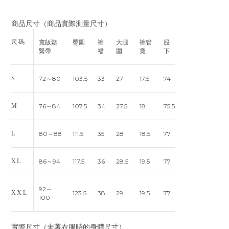
商品尺寸（商品實際測量尺寸）
尺碼
寬版鬆
臀圍
褲
大腿
褲管
股
緊帶
襠
圍
寬
下
S
72～80
103.5
33
27
17.5
74
M
76～84
107.5
34
27.5
18
75.5
L
80～88
111.5
35
28
18.5
77
XL
86～94
117.5
36
28.5
19.5
77
92～
XXL
123.5
38
29
19.5
77
100
實際尺寸（未著衣服時的身體尺寸）