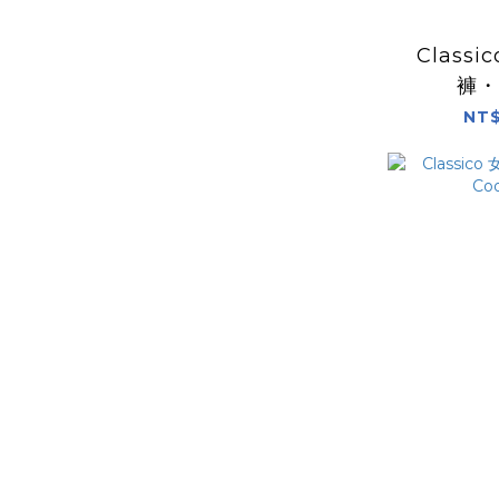
Classi
褲・
NT$