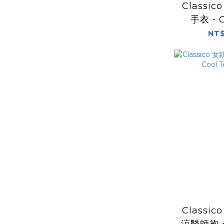
Classi
手衣・Co
NT$
Classi
涼醫師袍・C