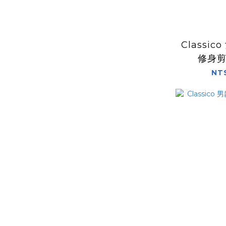
Classic
修身
NT