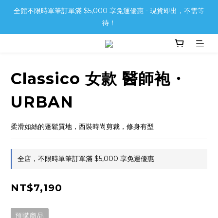
全館不限時單筆訂單滿 $5,000 享免運優惠 - 現貨即出，不需等
待！
Classico 女款 醫師袍・
URBAN
柔滑如絲的蓬鬆質地，西裝時尚剪裁，修身有型
全店，不限時單筆訂單滿 $5,000 享免運優惠
NT$7,190
預購商品