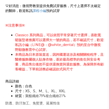
💡好消息：微視野教室提供免費試穿服務，尺寸上選擇不太確定
的醫師，歡迎私訊
課程小編
預約試穿
※注意事項※
Classico 系列商品，可以依照平常穿著尺寸選擇，喜歡寬
鬆版型者推薦可以選擇大一號的商品，若不確認尺寸，歡迎
私訊小編（LINE@：@white_dental）預約至台中微視
野顯微教育中心試穿。
本商品為日本原裝直送，因跨國運送涉及相關關稅程序，且
醫療服飾屬個人貼身衣物，基於最高標準的衛生與安全考
量，商品售出後恕不提供退換貨與退款服務。為保障所有顧
客權益，下單前請務必確認款式與尺寸
商品詳細
顏色：白色
尺寸：XS、S、M、L、XL、XXL
材質：
聚酯纖維79%複合纖維21%
防透、防汙加工、免熨燙、延展性佳