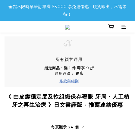
全館不限時單筆訂單滿 $5,000 享免運優惠 - 現貨即出，不需等
待！
所有顧客適用
指定商品：滿 1 件 即享 9 折
適用通路：
網店
條款與細則
《 由皮瓣穩定度及軟組織保存著眼 牙周・人工植
牙之再生治療 》日文書譯版 - 推薦連結優惠
每頁顯示 24 個