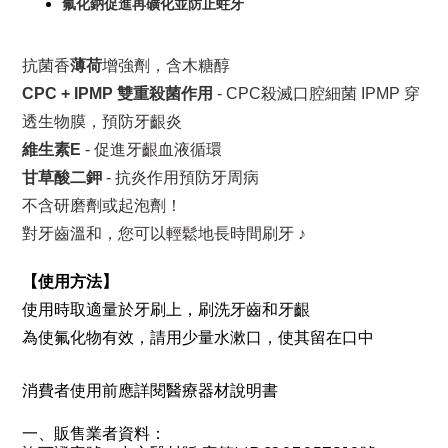
氟化鈉促進再礦化並防止蛀牙
抗菌香
薄荷
增強劑，含木糖醇
CPC + IPMP 雙重殺菌作用
- CPC殺滅口腔細菌 IPMP 穿
透生物膜，預防牙齦炎
維生素E
- 促進牙齦血液循環
甘草酸二鉀
- 抗炎作用預防牙周病
不含研磨劑或起泡劑！
對牙齒溫和，您可以輕鬆地長時間刷牙 ♪
【使用方法】
使用時取適量於牙刷上，刷洗牙齒和牙齦
為使氟化物有效，請用少量水漱口，使其留在口中
消費者使用前應詳閱醫療器材說明書
一、販售業者資料：