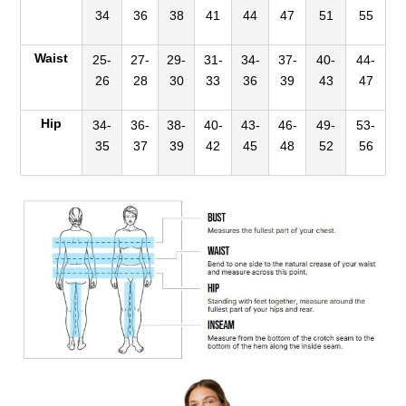
34
36
38
41
44
47
51
55
Waist
25-
27-
29-
31-
34-
37-
40-
44-
26
28
30
33
36
39
43
47
Hip
34-
36-
38-
40-
43-
46-
49-
53-
35
37
39
42
45
48
52
56