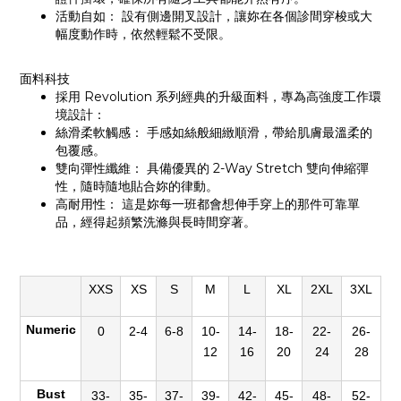
活動自如： 設有側邊開叉設計，讓妳在各個診間穿梭或大
幅度動作時，依然輕鬆不受限。
面料科技
採用 Revolution 系列經典的升級面料，專為高強度工作環
境設計：
絲滑柔軟觸感： 手感如絲般細緻順滑，帶給肌膚最溫柔的
包覆感。
雙向彈性纖維： 具備優異的 2-Way Stretch 雙向伸縮彈
性，隨時隨地貼合妳的律動。
高耐用性： 這是妳每一班都會想伸手穿上的那件可靠單
品，經得起頻繁洗滌與長時間穿著。
XXS
XS
S
M
L
XL
2XL
3XL
Numeric
0
2-4
6-8
10-
14-
18-
22-
26-
12
16
20
24
28
Bust
33-
35-
37-
39-
42-
45-
48-
52-