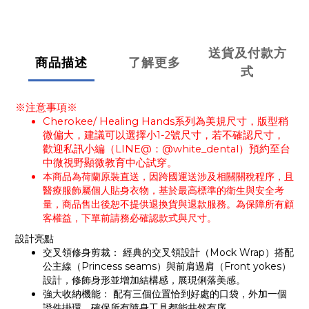
送貨及付款方
商品描述
了解更多
式
※注意事項※
Cherokee/ Healing Hands系列為美規尺寸，版型稍
微偏大，建議可以選擇小1-2號尺寸，若不確認尺寸，
歡迎私訊小編（LINE@：@white_dental）預約至台
中微視野顯微教育中心試穿。
本商品為荷蘭原裝直送，因跨國運送涉及相關關稅程序，且
醫療服飾屬個人貼身衣物，基於最高標準的衛生與安全考
量，商品售出後恕不提供退換貨與退款服務。為保障所有顧
客權益，下單前請務必確認款式與尺寸。
設計亮點
交叉領修身剪裁： 經典的交叉領設計（Mock Wrap）搭配
公主線（Princess seams）與前肩過肩（Front yokes）
設計，修飾身形並增加結構感，展現俐落美感。
強大收納機能： 配有三個位置恰到好處的口袋，外加一個
證件掛環，確保所有隨身工具都能井然有序。