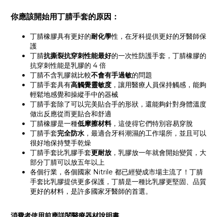
你應該開始用丁腈手套的原因：
丁腈橡膠具有更好的
耐化學
性，在牙科提供更好的牙醫師保
護
丁腈
抗撕裂抗穿刺性能最好
的一次性防護手套，丁腈橡膠的
抗穿刺性能是乳膠的 4 倍
丁腈不含乳膠就比較
不會有手過敏
的問題
丁腈手套具有
高觸覺靈敏度
，讓用醫療人員保持觸感，能夠
輕鬆地感覺和操縱手中的器械
丁腈手套除了可以完美貼合手的形狀，還能夠針對身體溫度
做出反應從而更貼合和舒適
丁腈橡膠是一種
低摩擦材料
，這使得它們特別容易穿脫
丁腈手套
完全防水
，最適合牙科潮濕的工作場所，並且可以
很好地保持雙手乾燥
丁腈手套比乳膠手套
更耐放
，乳膠放一年就會開始變質，大
部分丁腈可以放五年以上
各個行業，各個國家 Nitrile 都已經變成市場主流了！丁腈
手套比乳膠提供更多保護，丁腈是一種比乳膠更堅固、品質
更好的材料，是許多國家牙醫師的首選。
消費者使用前應詳閱醫療器材說明書