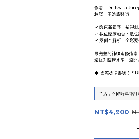
作者：Dr. Iwata Ju
校譯：王浩庭醫師
✓ 臨床新視野：補綴材
✓ 數位臨床融合：數位
✓ 案例全解析：全彩案
最完整的補綴進修指南
速提升臨床水準，避開
◆ 國際標準書號 ( ISBN 
全店，不限時單筆訂單滿
NT$4,900
NT