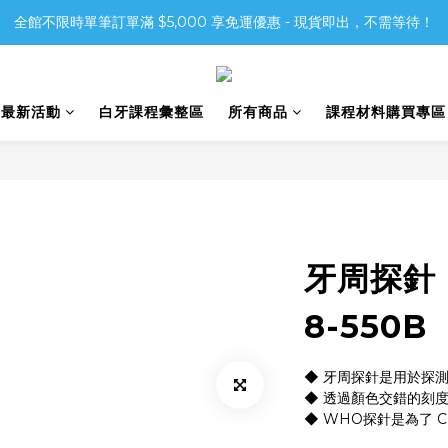
全館不限時單筆訂單滿 $5,000 享免運優惠 - 現貨即出，不需等待！
6最新活動
白牙課程彙整區
所有商品
課程材料購買專區
牙周探針 -
8-550B
◆ 牙周探針是用於探
◆ 透過顏色交錯的刻
◆ WHO探針是為了 C