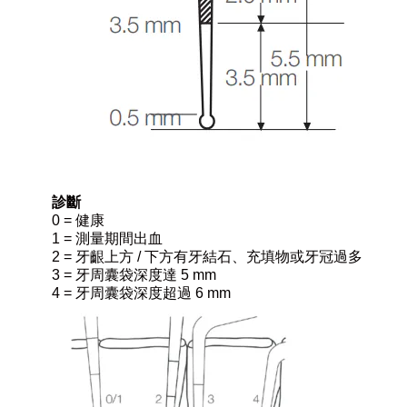
診斷
0 = 健康
1 = 測量期間出血
2 = 牙齦上方 / 下方有牙結石、充填物或牙冠過多
3 = 牙周囊袋深度達 5 mm
4 =
牙周囊袋
深度超過 6 mm