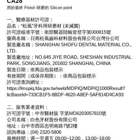
CA28
用於最終 Finish 研磨的 Silicon point
一、醫療器材許可證：
品名：“松風”牙科用研磨材 (未滅菌)
許可證核准字號：衛部醫器陸輸壹登字第000815號
藥商名稱：日商松風齒科材料股份有限公司台灣分公司
製造廠名稱：SHANGHAI SHOFU DENTAL MATERIAL CO.,
LTD.
製造廠地址：NO.645 JIYE ROAD, SHESHAN INDUSTRIAL
PARK, SONGJIANG, 201602 SHANGHAI, CHINA
製造日期：依商品包裝標示
有效期間（或保存期限）：依商品包裝標示
許可證查詢網址：
https://lmspiq.fda.gov.tw/web/MDPIQ/MDPIQ1000Result?
licBaseId=733CB1F5-8BDF-4620-A8EF-5AF814D4CA93
二、販售業者資料：
許可證字號：中市醫材販 字第MD6203057810號
公司名稱：白色牙材股份有限公司
地址：台中市西區忠明南路7號2樓
諮詢專線：(04) 2320-5806
服務時間：週一至週五 09:00~12:00，13:00~18:00