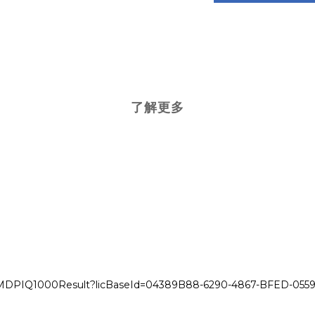
了解更多
DPIQ1000Result?licBaseId=04389B88-6290-4867-BFED-055