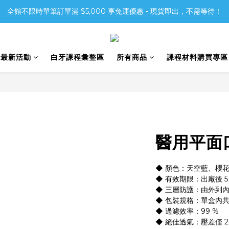
全館不限時單筆訂單滿 $5,000 享免運優惠 - 現貨即出，不需等待！
6最新活動
白牙課程彙整區
所有商品
課程材料購買專區
醫用平面
◆ 顏色：天空藍、櫻
◆ 有效期限：出廠後 5
◆ 三層防護：由外到
◆ 包裝規格：單盒內共 
◆ 過濾效率：99 %
◆ 絕佳透氣：壓差僅 2.