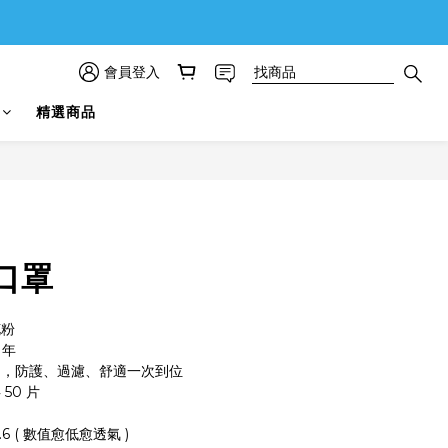
會員登入
精選商品
立即購買
口罩
花粉
 年
內，防護、過濾、舒適一次到位
50 片
6 ( 數值愈低愈透氣 )