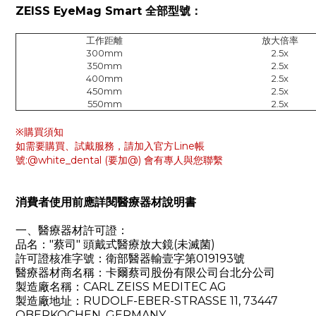
ZEISS
EyeMag Smart
全部型號：
工作距離
放大倍率
300mm
2.5x
350mm
2.5x
400mm
2.5x
450mm
2.5x
550mm
2.5x
※購買須知
如需要購買、試戴服務，
請
加入官方Line帳
號:
@white_dental
(要加@)
會有專人與您聯繫
消費者使用前應詳閱醫療器材說明書
一、醫療器材許可證：
品名："蔡司" 頭戴式醫療放大鏡(未滅菌)
許可證核准字號：衛部醫器輸壹字第019193號
醫療器材商名稱：卡爾蔡司股份有限公司台北分公司
製造廠名稱：CARL ZEISS MEDITEC AG
製造廠地址：RUDOLF-EBER-STRASSE 11, 73447
OBERKOCHEN, GERMANY