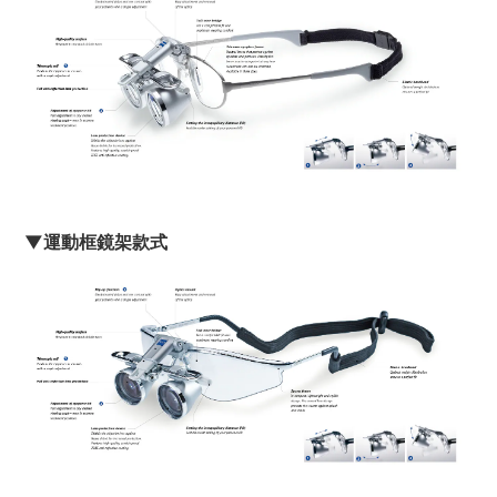
▼運動框鏡架款式