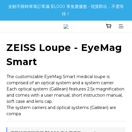
全館不限時單筆訂單滿 $5,000 享免運優惠 - 現貨即出，不需等
待！
ZEISS Loupe - EyeMag
Smart
The customizable EyeMag Smart medical loupe is 
comprised of an optical system and a system carrier. 
Each optical system (Galilean) features 2.5x magnification 
and comes with a user manual, short instruction manual, 
soft case and lens cap.
The system carriers and optical systems (Galilean) are 
compa