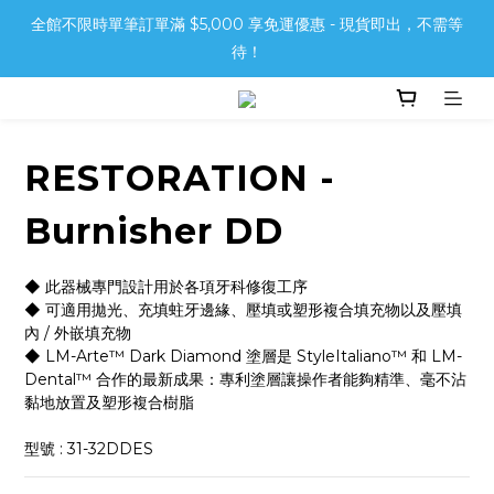
全館不限時單筆訂單滿 $5,000 享免運優惠 - 現貨即出，不需等
待！
RESTORATION -
Burnisher DD
◆ 此器械專門設計用於各項牙科修復工序
◆ 可適用拋光、充填蛀牙邊緣、壓填或塑形複合填充物以及壓填
內 / 外嵌填充物
◆ LM-Arte™ Dark Diamond 塗層是 StyleItaliano™ 和 LM-
Dental™ 合作的最新成果：專利塗層讓操作者能夠精準、毫不沾
黏地放置及塑形複合樹脂
型號 : 31-32DDES