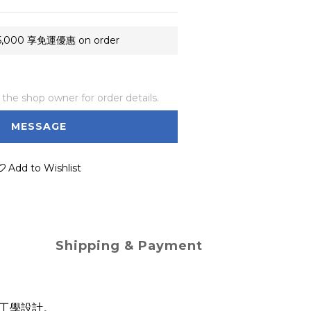
000 享免運優惠 on order
he shop owner for order details.
MESSAGE
Add to Wishlist
Shipping & Payment
工學設計。