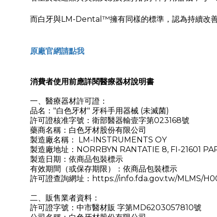
而白牙與LM-Dental™擁有同樣的標準，認為持續
原廠官網請點我
消費者使用前應詳閱醫療器材說明書
一、醫療器材許可證：
品名："白色牙材" 牙科手用器械 (未滅菌)
許可證核准字號：衛部醫器輸壹字第023168號
藥商名稱：白色牙材股份有限公司
製造廠名稱： LM-INSTRUMENTS OY
製造廠地址：NORRBYN RANTATIE 8, FI-21601 PAR
製造日期：依商品包裝標示
有效期間（或保存期限）：依商品包裝標示
許可證查詢網址：https://info.fda.gov.tw/MLMS/H000
二、販售業者資料：
許可證字號：中市醫材販 字第MD6203057810號