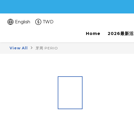
English
TWD
Home
2026最新
View All
牙周 PERIO