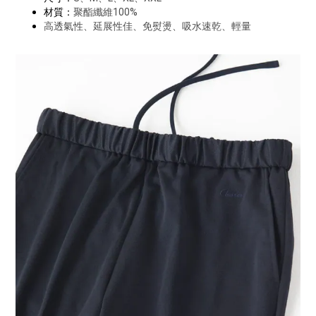
材質：
聚酯纖維100%
高透氣性、延展性佳、免熨燙、吸水速乾、輕量