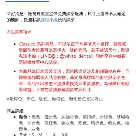
💡好消息：微視野教室提供免費試穿服務，尺寸上選擇不太確定
的醫師，歡迎私訊
課程小編
預約試穿
※注意事項※
Classico 系列商品，可以依照平常穿著尺寸選擇，喜歡寬
鬆版型者推薦可以選擇大一號的商品，若不確認尺寸，歡迎
私訊小編（LINE@：@white_dental）預約至台中微視
野顯微教育中心試穿。
本商品為日本原裝直送，因跨國運送涉及相關關稅程序，且
醫療服飾屬個人貼身衣物，基於最高標準的衛生與安全考
量，商品售出後恕不提供退換貨與退款服務。為保障所有顧
客權益，下單前請務必確認款式與尺寸。
※暗棕色、灰色、駝色、橄欖色、珊瑚粉色售完為止
商品詳細
顏色：
黑色、淺藍色、灰咖啡色、萊姆綠、藍綠色、珊瑚粉
色、深藍色、酒紅色、碳灰色、駝色、暗棕色、藍灰色、橄
欖色、灰色
尺寸：
S、M、L、XL、XXL