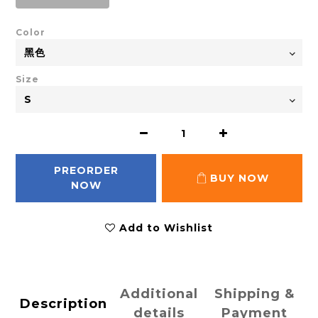
Color
Size
PREORDER
BUY NOW
NOW
Add to Wishlist
Additional
Shipping &
Description
details
Payment