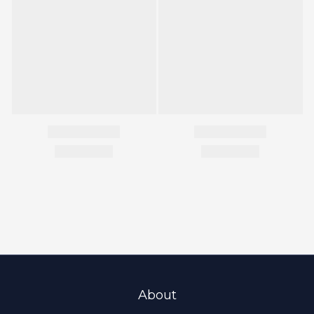
About