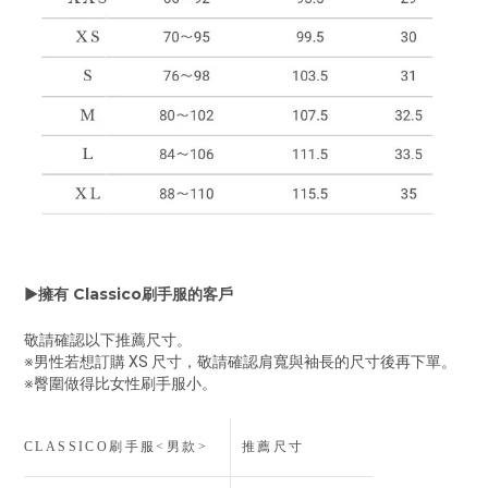
▶︎擁有 Classico刷手服的客戶
敬請確認以下推薦尺寸。
※男性若想訂購 XS 尺寸，敬請確認肩寬與袖長的尺寸後再下單。
※臀圍做得比女性刷手服小。
CLASSICO刷手服<男款>
推薦尺寸