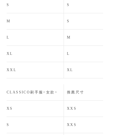
S
S
M
S
L
M
XL
L
XXL
XL
CLASSICO刷手服<女款>
推薦尺寸
XS
XXS
S
XXS